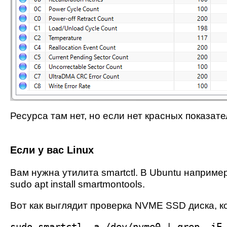
Ресурса там нет, но если нет красных показате
Если у вас Linux
Вам нужна утилита smartctl. В Ubuntu наприме
sudo apt install smartmontools.
Вот как выглядит проверка NVME SSD диска, к
sudo smartctl -a /dev/nvme0 | grep -iE