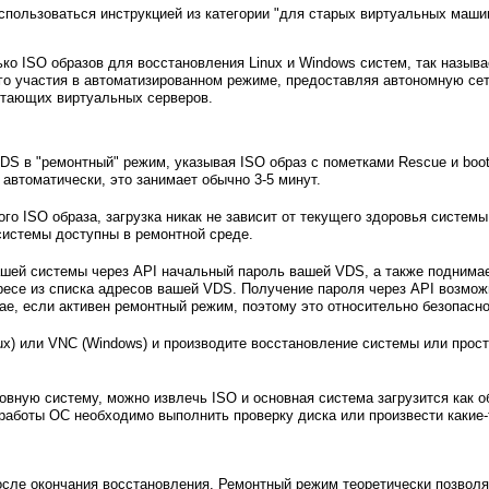
спользоваться инструкцией из категории "для старых виртуальных маши
ко ISO образов для восстановления Linux и Windows систем, так называ
его участия в автоматизированном режиме, предоставляя автономную се
отающих виртуальных серверов.
DS в "ремонтный" режим, указывая ISO образ с пометками Rescue и boot
 автоматически, это занимает обычно 3-5 минут.
го ISO образа, загрузка никак не зависит от текущего здоровья систем
системы доступны в ремонтной среде.
шей системы через API начальный пароль вашей VDS, а также поднимае
ресе из списка адресов вашей VDS. Получение пароля через API возможн
ае, если активен ремонтный режим, поэтому это относительно безопасно
ux) или VNC (Windows) и производите восстановление системы или прост
овную систему, можно извлечь ISO и основная система загрузится как о
 работы ОС необходимо выполнить проверку диска или произвести какие
сле окончания восстановления. Ремонтный режим теоретически позволя