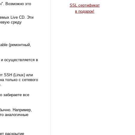
н". Возможно это
SSL сертификат
в подарок!
емых Live CD. Эти
тевую среду
able (ремонтный,
ы и осуществляется в
т SSH (Linux) или
а только с сетевого
.
о забираете все
бычно. Например,
-то аналогичные
ет раскрытие