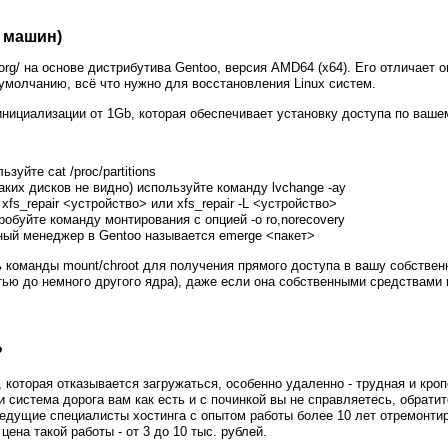
 машин)
.org/ на основе дистрибутива Gentoo, версия AMD64 (x64). Его отличает 
умолчанию, всё что нужно для восстановления Linux систем.
нициализации от 1Gb, которая обеспечивает установку доступа по ваше
уйте cat /proc/partitions
ких дисков не видно) используйте команду lvchange -ay
fs_repair <устройство> или xfs_repair -L <устройство>
обуйте команду монтирования с опцией -o ro,norecovery
тный менеджер в Gentoo называется emerge <пакет>
 команды mount/chroot для получения прямого доступа в вашу собствен
ью до немного другого ядра), даже если она собственными средствами н
?
которая отказывается загружаться, особенно удаленно - трудная и кроп
и система дорога вам как есть и с починкой вы не справляетесь, обрати
ведущие специалисты хостинга с опытом работы более 10 лет отремонти
ена такой работы - от 3 до 10 тыс. рублей.