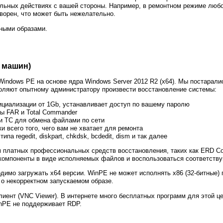
льных действиях с вашей стороны. Например, в ремонтном режиме любо
ворен, что может быть нежелательно.
тными образами.
 машин)
indows PE на основе ядра Windows Server 2012 R2 (x64). Мы постарали
воляют опытному администратору произвести восстановление системы:
ициализации от 1Gb, устанавливает доступ по вашему паролю
 FAR и Total Commander
R и TC для обмена файлами по сети
и всего того, чего вам не хватает для ремонта
па regedit, diskpart, chkdsk, bcdedit, dism и так далее
м платных профессиональных средств восстановления, таких как ERD C
 компоненты в виде исполняемых файлов и воспользоваться соответств
одимо загружать x64 версии. WinPE не может исполнять x86 (32-битные)
 о некорректном запускаемом образе.
лиент (VNC Viewer). В интернете много бесплатных программ для этой ц
inPE не поддерживает RDP.