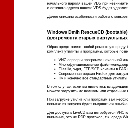
начального пароля вашей VDS при невнимате
с сетевого адреса вашего VDS будет удовлет
Далее описаны особенности работы с конкре
Windows Dmih RescueCD (bootable)
(для ремонта старых виртуальных
Образ представляет собой ремонтную среду W
комплект утилиты и программы, которые поз
VNC сервер и программа начальной ин
Многофункциональные файл-менеджеры
Filezilla, wget, FTP/SCP клиенты в FA
Современная версия Firefox для загрузк
Ну и конечно все стандартные утилиты ти
В том случае, если вы являетесь владельце
можете загрузить их целиком или отдельные
При загрузке утилит или программ вам необх
попытке их запуска будет выдаваться ошибка
Для доступа к LiveCD вам потребуется VNC к
внимание, это не RDP протокол, т.к. среда W