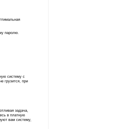
оптимальная
му паролю.
ную систему с
е грузится, при
отливая задача,
тесь в платную
руют вам систему,