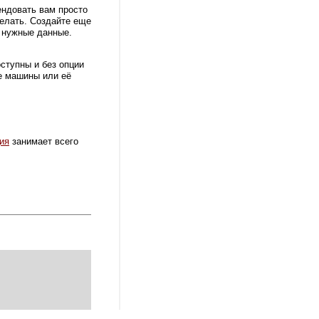
ендовать вам просто
делать. Создайте еще
е нужные данные.
ступны и без опции
ие машины или её
ия
занимает всего