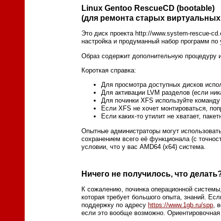
Linux Gentoo RescueCD (bootable)
(для ремонта старых виртуальных
Это диск проекта http://www.system-rescue-cd
настройка и продуманный набор программ по 
Образ содержит дополнительную процедуру и
Короткая справка:
Для просмотра доступных дисков использ
Для активации LVM разделов (если ника
Для починки XFS используйте команду x
Если XFS не хочет монтироваться, попр
Если каких-то утилит не хватает, паке
Опытные администраторы могут использовать
сохранением всего её функционала (с точност
условии, что у вас AMD64 (x64) система.
Ничего не получилось, что делать
К сожалению, починка операционной системы, 
которая требует большого опыта, знаний. Есл
поддержку по адресу
https://www.1gb.ru/spp
, 
если это вообще возможно. Ориентировочная ц