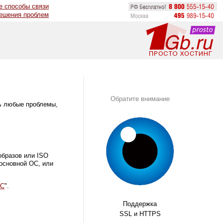
е способы связи
решения проблем
Обратите внимание
ь любые проблемы,
образов или ISO
основной ОС, или
ОС
".
Поддержка
SSL и HTTPS