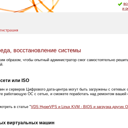
вс
и 
еда, восстановление системы
ким образом, чтобы опытный администратор смог самостоятельно решит
й.
сети или ISO
 и серверов Цифрового дата-центра могут быть загружены с сетевых 
ите работающую ОС с сетью, и сможете поработать над ремонтом вашей 
отреть в статье "
VDS HyperVPS и Linux KVM - BIOS и загрузка других 
рых виртуальных машин