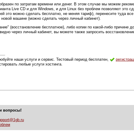
образен по затратам времени или денег. В этом случае мы можем реком
ианта Live CD и для Windows, и для Linux без проблем позволяют это с
ней это можно сделать бесплатно, не меняя тариф), перенесите туда вс
 новой машине (можно сделать через личный кабинет).
ие" (восстановление бесплатное), либо копии по какой-либо причине до
о видно через личный кабинет, вы можете также запросить восстановлен
робуйте наши услуги и сервис. Тестовый период бесплатен,
регистрац
стировать любые услуги хостинга.
ши вопросы!
upport@1gb.ru
облем