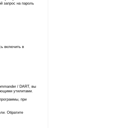
й запрос на пароль
сь включить в
ommander / DART, вы
ующими утилитами.
 программы, при
ели. Обратите