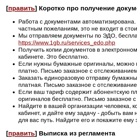
[
править
]
Коротко про получение докум
Работа с документами автоматизирована.
частным пожеланиям, это не входит в стои
Мы отправляем документы по ЭДО, бесплат
https://www.1gb.ru/services_edo.php
Получить копии документов в электронном
кабинете. Это бесплатно.
Если нужны бумажные оригиналы, можно 
платно. Письмо заказное с отслеживанием
Заказать единоразовую отправку бумажны
платная. Письмо заказное с отслеживание
Если ваш тариф содержит абонентскую пла
оригиналов бесплатно. Письмо заказное 
Найдите в вашей организации человека, к
кабинет, и дайте ему задачу - добыть ва
для вас путь. Найдите его и покажите ему 
[
править
]
Выписка из регламента