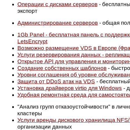
Операции с дисками серверов
- бесплатны
экспорт
Администрирование серверов
- общая пол
1Gb Panel - бесплатная панель с поддерж
LetsEncrypt
Возможно размещение VDS в Европе (Фран
Услуги резервирования данных - реплика
Открытое API для управления и мониторин
Создание собственных шаблонов
- быстр
Уровни соглашения об уровне обслуживани
Защита от DDoS атак на VDS
- бесплатный
Установка драйверов virtio для Windows
- 
Удобная ремонтная среда для самостояте
"Анализ групп отказоустойчивости" в лич
кластеры
Услуги аренды дискового хранилища NFS/
организации данных