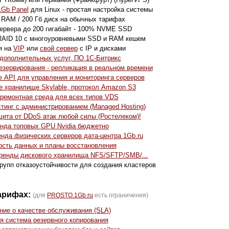
1Gb Panel
для Linux - простая настройка системы
 RAM / 200 Гб диск на обычных тарифах
ервера до 200 гигабайт - 100% NVME SSD
RAID 10 с многоуровневыми SSD и RAM кешем
я на
VIP
или
свой сервер
с IP и дисками
дополнительных услуг, ПО 1С-Битрикс
езервирования - репликация в реальном времени
 API для управления и мониторинга серверов
е хранилище Skylable, протокол Amazon S3
 ремонтная среда для всех типов VDS
тинг с администрированием (Managed Hosting)
ита от DDoS атак любой силы (Ростелеком)!
нда топовых GPU Nvidia бюджетно
нда физических серверов дата-центра 1Gb.ru
ость данных и планы восстановления
аренды дискового хранилища NFS/SFTP/SMB/...
рупп отказоустойчивости для создания кластеров
тарифах:
(для
PROSTO.1Gb.ru
есть ограничения)
ие о качестве обслуживания (SLA)
я система резервного копирования