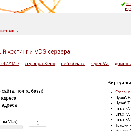
вс
и 
й хостинг и VDS сервера
tel / AMD
сервера Xeon
веб-облако
OpenVZ
домен
Виртуаль
сайта, почта, базы)
Соглашен
HyperVP
 адреса
HyperVP
P адреса
Linux K
Linux K
Linux KV
1 на VDS)
Трафик н
Москва (