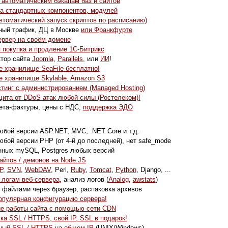
 автоматическим бэкапам баз и сайтов
а стандартных компонентов, модулей
томатический запуск скриптов по расписанию)
ный трафик, ДЦ в Москве
или Франкфурте
ервер на своём домене
 покупка и продление 1С-Битрикс
ктор сайта
Joomla
,
Parallels
, или
ИИ
!
 хранилище SeaFile бесплатно!
е хранилище Skylable, Amazon S3
тинг с администрированием (Managed Hosting)
ита от DDoS атак любой силы (Ростелеком)!
ета-фактуры, цены с НДС,
поддержка ЭДО
бой версии ASP.NET, MVC, .NET Core и т.д.
бой версии PHP (от 4-й до последней), нет safe_mode
нных mySQL, Postgres любых версий
айтов / демонов на Node.JS
P
,
SVN
,
WebDAV
, Perl,
Ruby
,
Tomcat
,
Python
, Django, ...
 логам веб-сервера
, анализ логов (
Analog
,
awstats
)
 файлами через браузер, распаковка архивов
опулярная конфигурацию сервера!
ие работы сайта с помощью сети CDN
а SSL / HTTPS, свой IP, SSL в подарок!
ный SSL / HTTPS на общем IP
(UNIX/Windows)