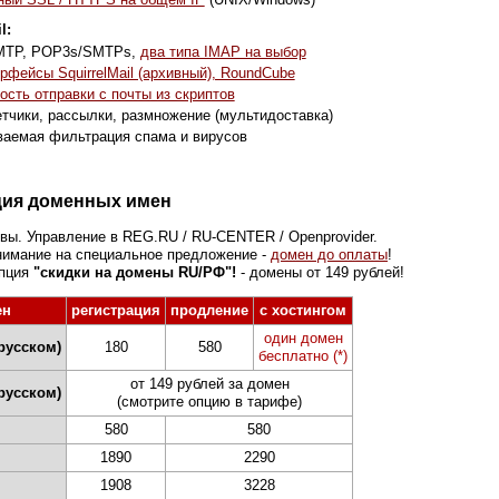
l:
MTP, POP3s/SMTPs,
два типа IMAP на выбор
рфейсы SquirrelMail (архивный), RoundCube
сть отправки с почты из скриптов
тчики, рассылки, размножение (мультидоставка)
ваемая фильтрация спама и вирусов
ция доменных имен
 вы. Управление в REG.RU / RU-CENTER / Openprovider.
нимание на специальное предложение -
домен до оплаты
!
опция
"скидки на домены RU/РФ"!
- домены от 149 рублей!
ен
регистрация
продление
c хостингом
один домен
русском)
180
580
бесплатно (*)
от 149 рублей за домен
русском)
(смотрите опцию в тарифе)
580
580
1890
2290
1908
3228