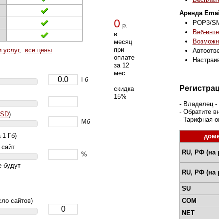
Аренда Emai
0
POP3/S
р.
Веб-инте
в
Возможно
месяц
при
 услуг
,
все цены
Автоотве
оплате
Настраи
за 12
мес.
Гб
Регистра
скидка
15%
- Владелец -
- Обратите в
SSD
)
- Тарифная 
Мб
 1 Гб)
дом
 сайт
RU, РФ (на 
%
е будут
RU, РФ (на 
SU
COM
сло сайтов)
NET