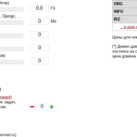
йтов)
ORG
Гб
INFO
, Django, ...
BIZ
Мб
...и еще
Цены для но
(*) Домен да
хостинга на 
ов)
цена домена
)
naged)
х задач,
том.
етность)