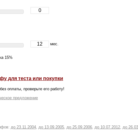
мес.
дка 15%
фу для теста или покупки
без оплаты, проверьте его работу!
ческое предложение
рифов:
до 23.11.2004
,
до 13.09.2005
,
до 25.09.2006
,
до 10.07.2012
,
до 26.0