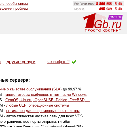
е способы связи
решения проблем
ы
другие услуги
как выбрать?
ные сервера:
ие о качестве обслуживания (SLA)
до 99.97 %
S -
много готовых шаблонов, в том числе Windows
S -
CentOS, Ubuntu, OpenSUSE, Debian, FreeBSD, ...
VM -
любые UEFI операционные системы
VM -
оптимален для современных Linux систем
M - автоматическая частная сеть для всех VDS
е ограничен, все порты открыты, гигабит
РТКомм) или Германия (Франкфурт) (HyperVPS)