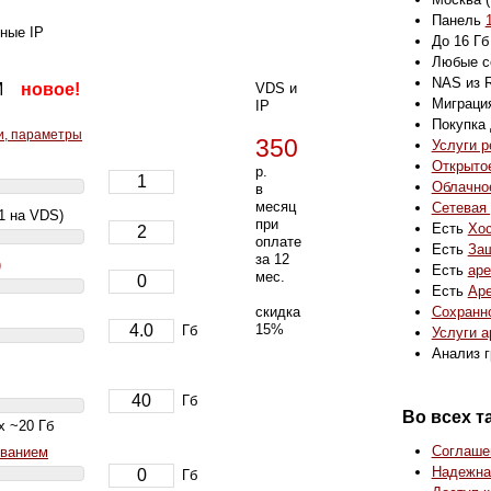
Панель
ные IP
До 16 Гб
Любые с
NAS из 
KVM
новое!
VDS и
Миграци
IP
Покупка
ги, параметры
350
Услуги р
Открытое
р.
Облачно
в
месяц
Сетевая
1 на VDS)
при
Есть
Хос
оплате
Есть
Защ
за 12
)
Есть
аре
мес.
Есть
Аре
Сохранн
скидка
15%
Гб
Услуги 
Анализ г
Гб
Во всех 
х ~20 Гб
Соглашен
ованием
Надежна
Гб