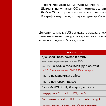
Трафик бесплатный. Гигабитный линк, анти-
Шаблоны популярных ОС для старта в 1 кли
Любые ОС, которые вы можете поставить из 
В тариф входит всё, что нужно для удобной
Дополнительно к VDS вы можете заказать усл
экономии ценных ресурсов виртуального серв
почтовые ящики и базы данных.
параметр
дисковая квота сайтов и почты
все данные размещаются на SSD
из них на SSD с гарантией (для сайтов)
до 15 гб - гарантия на 100% SSD в подарок!
число независимых сайтов
число почтовых ящиков
базы MySQL 5 / 8, Postgres, на SSD
поддержка SSL / HTTPS, свой IP
бесплатный SSL / HTTPS от LetsEncrypt
соглашение о качестве обслуживания