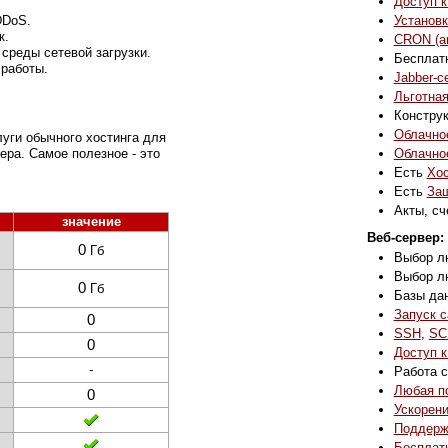
Доступ к
Установк
DDoS.
к.
CRON (ав
среды сетевой загрузки.
Бесплат
 работы.
Jabber-с
Льготная
Констру
Облачное
уги обычного хостинга для
Облачно
ера. Самое полезное - это
Есть
Хос
Есть
Защ
Акты, сч
значение
Веб-сервер:
0
Гб
Выбор лю
Выбор лю
0
Гб
Базы да
Запуск с
0
SSH
,
SC
0
Доступ к
-
Работа с
Любая п
0
Ускорен
Поддержк
Бесплат